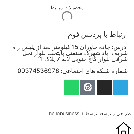
محصولات مرتبط
ارتباط با پردیس فوم
آدرس: جاده خاوران 15 کیلومتر بعد از پلیس راه
شریف آباد شهرک صنعتی پایتخت بلوار نخل
شرقی بلوار کاج جنوبی لاله 7 پلاک 11
شماره شبکه های اجتماعی: 09374536978
طراحی و توسعه توسط hellobusiness.ir