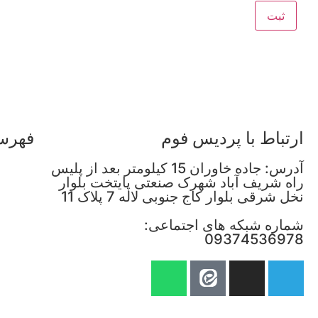
ارتباط با پردیس فوم
فهرس
آدرس: جاده خاوران 15 کیلومتر بعد از پلیس
راه شریف آباد شهرک صنعتی پایتخت بلوار
نخل شرقی بلوار کاج جنوبی لاله 7 پلاک 11
شماره شبکه های اجتماعی:
09374536978